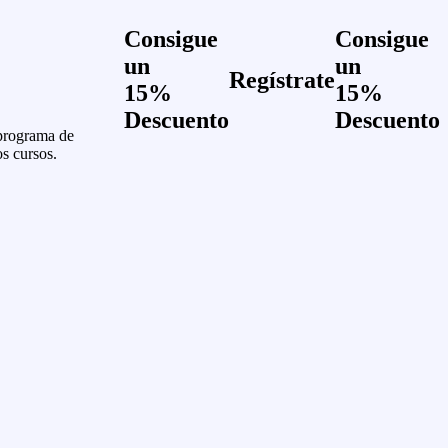
Consigue
Consigue
un
un
Regístrate
15%
15%
Descuento
Descuento
 programa de
os cursos.