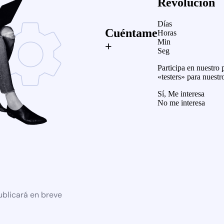
Revolución
Días
Cuéntame
Horas
Min
+
Seg
Participa en nuestro
«testers» para nuestr
Sí, Me interesa
No me interesa
ublicará en breve