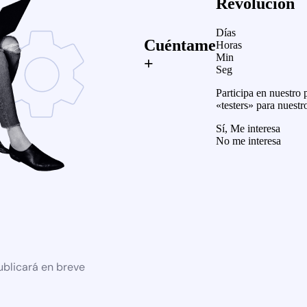
Revolución
Días
Cuéntame
Horas
Min
+
Seg
Participa en nuestro
«testers» para nuestr
Sí, Me interesa
No me interesa
ublicará en breve