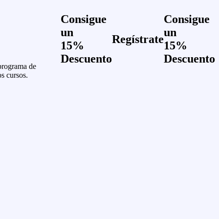
Consigue
Consigue
un
un
Regístrate
15%
15%
Descuento
Descuento
 programa de
os cursos.